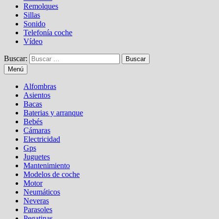
Remolques
Sillas
Sonido
Telefonía coche
Vídeo
Buscar:
Menú
Alfombras
Asientos
Bacas
Baterias y arranque
Bebés
Cámaras
Electricidad
Gps
Juguetes
Mantenimiento
Modelos de coche
Motor
Neumáticos
Neveras
Parasoles
Pegatinas