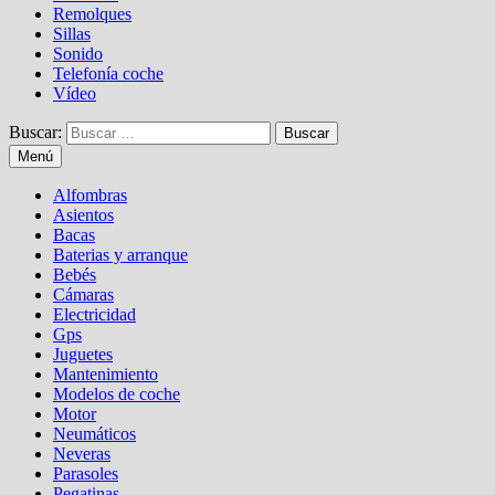
Remolques
Sillas
Sonido
Telefonía coche
Vídeo
Buscar:
Menú
Alfombras
Asientos
Bacas
Baterias y arranque
Bebés
Cámaras
Electricidad
Gps
Juguetes
Mantenimiento
Modelos de coche
Motor
Neumáticos
Neveras
Parasoles
Pegatinas