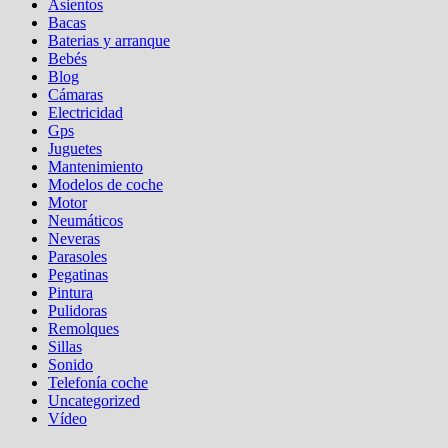
Asientos
Bacas
Baterias y arranque
Bebés
Blog
Cámaras
Electricidad
Gps
Juguetes
Mantenimiento
Modelos de coche
Motor
Neumáticos
Neveras
Parasoles
Pegatinas
Pintura
Pulidoras
Remolques
Sillas
Sonido
Telefonía coche
Uncategorized
Vídeo