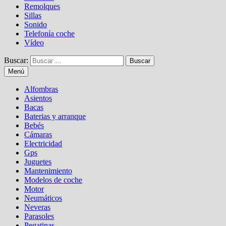
Remolques
Sillas
Sonido
Telefonía coche
Vídeo
Buscar:
Menú
Alfombras
Asientos
Bacas
Baterias y arranque
Bebés
Cámaras
Electricidad
Gps
Juguetes
Mantenimiento
Modelos de coche
Motor
Neumáticos
Neveras
Parasoles
Pegatinas