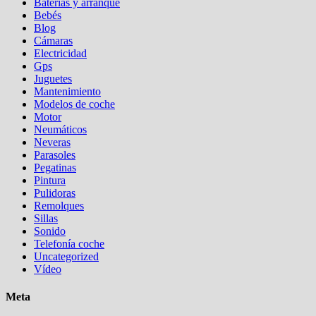
Baterias y arranque
Bebés
Blog
Cámaras
Electricidad
Gps
Juguetes
Mantenimiento
Modelos de coche
Motor
Neumáticos
Neveras
Parasoles
Pegatinas
Pintura
Pulidoras
Remolques
Sillas
Sonido
Telefonía coche
Uncategorized
Vídeo
Meta