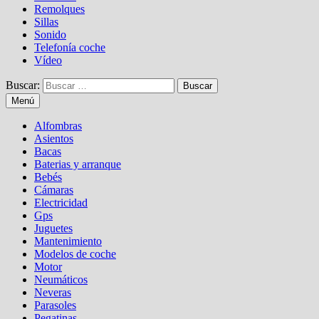
Remolques
Sillas
Sonido
Telefonía coche
Vídeo
Buscar:
Menú
Alfombras
Asientos
Bacas
Baterias y arranque
Bebés
Cámaras
Electricidad
Gps
Juguetes
Mantenimiento
Modelos de coche
Motor
Neumáticos
Neveras
Parasoles
Pegatinas