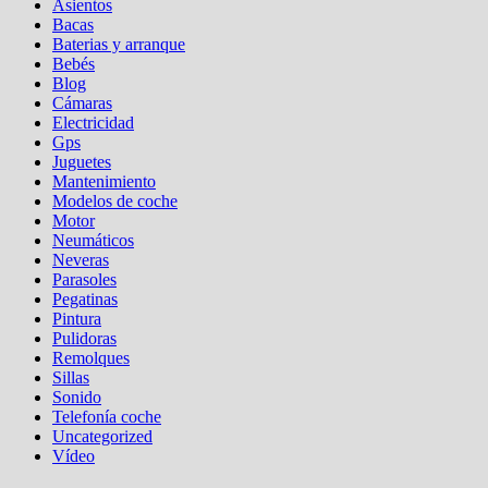
Asientos
Bacas
Baterias y arranque
Bebés
Blog
Cámaras
Electricidad
Gps
Juguetes
Mantenimiento
Modelos de coche
Motor
Neumáticos
Neveras
Parasoles
Pegatinas
Pintura
Pulidoras
Remolques
Sillas
Sonido
Telefonía coche
Uncategorized
Vídeo