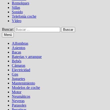
Remolques
Sillas
Sonido
Telefonía coche
Vídeo
Buscar:
Menú
Alfombras
Asientos
Bacas
Baterias y arranque
Bebés
Cámaras
Electricidad
Gps
Juguetes
Mantenimiento
Modelos de coche
Motor
Neumáticos
Neveras
Parasoles
Pegatinas