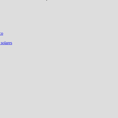
co
 solares