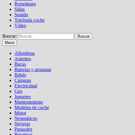
Remolques
Sillas
Sonido
Telefonía coche
Vídeo
Buscar:
Menú
Alfombras
Asientos
Bacas
Baterias y arranque
Bebés
Cámaras
Electricidad
Gps
Juguetes
Mantenimiento
Modelos de coche
Motor
Neumáticos
Neveras
Parasoles
Pegatinas