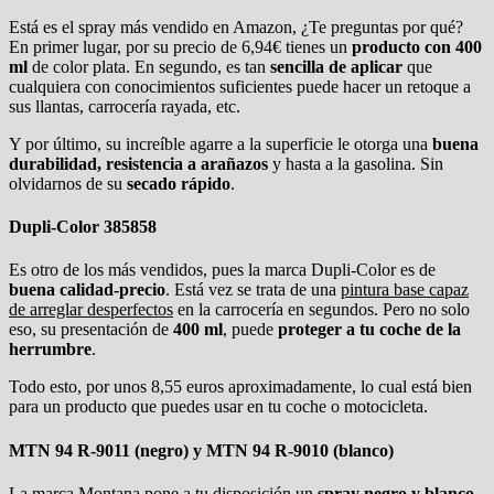
Está es el spray más vendido en Amazon, ¿Te preguntas por qué?
En primer lugar, por su precio de 6,94€ tienes un
producto con 400
ml
de color plata. En segundo, es tan
sencilla de aplicar
que
cualquiera con conocimientos suficientes puede hacer un retoque a
sus llantas, carrocería rayada, etc.
Y por último, su increíble agarre a la superficie le otorga una
buena
durabilidad, resistencia a arañazos
y hasta a la gasolina. Sin
olvidarnos de su
secado rápido
.
Dupli-Color 385858
Es otro de los más vendidos, pues la marca Dupli-Color es de
buena calidad-precio
. Está vez se trata de una
pintura base capaz
de arreglar desperfectos
en la carrocería en segundos. Pero no solo
eso, su presentación de
400 ml
, puede
proteger a tu coche de la
herrumbre
.
Todo esto, por unos 8,55 euros aproximadamente, lo cual está bien
para un producto que puedes usar en tu coche o motocicleta.
MTN 94 R-9011 (negro) y MTN 94 R-9010 (blanco)
La marca Montana pone a tu disposición un
spray negro y blanco