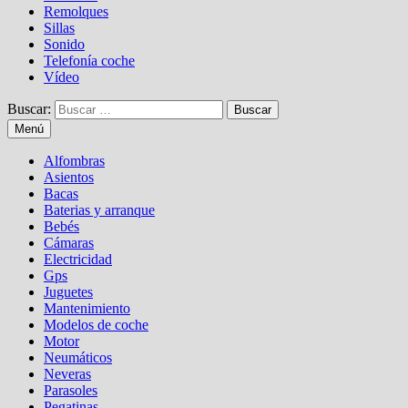
Remolques
Sillas
Sonido
Telefonía coche
Vídeo
Buscar:
Menú
Alfombras
Asientos
Bacas
Baterias y arranque
Bebés
Cámaras
Electricidad
Gps
Juguetes
Mantenimiento
Modelos de coche
Motor
Neumáticos
Neveras
Parasoles
Pegatinas