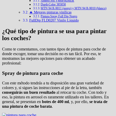
Ambro-Sol V400PRIMER
Dupli-Color 385858
MTN 94 R-9011 (negro) y MTN 94 R-9010 (blanco)
🔥 Mejores pinturas vinílicas
Pintura Spray Full Dip Negro
FullDip FLD0207 Vinilo Líquido
¿Qué tipo de pintura se usa para pintar
los coches?
Como te comentamos, con tantos tipos de pintura para coche de
donde escoger, tomar una decisión no es tan fácil. Por eso, te
mostramos las mejores opciones para obtener un acabado
profesional:
Spray de pintura para coche
Con este método tendrás a tu disposición una gran variedad de
colores y, si sigues las instrucciones al pie de la letra, también
conseguirás un buen resultado
al retocar tu coche. Con todo y
eso, la pintura en aerosol es raramente utilizado en los talleres. En
general, se presentan en
botes de 400 ml
, y, por ello,
se trata de
una pintura de coche barata
.