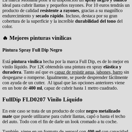
ideal para cubrir llantas y pequeños rayones. Por 10 euros tendrás un
producto de calidad
resistente a rayones
, gracias a su magnífico
endurecimiento y
secado rápido
. Incluso, destaca por su gran
cobertura de la superficie y la increíble
durabilidad del tono
del
color.
🔥 Mejores pinturas vinílicas
Pintura Spray Full Dip Negro
Está
pintura vinílica
hecha por la marca Full Dip, es de lo mejor en
vinilo líquido. Por 12€ obtendrás una pintura en spray
elástica y
duradera
. Tanto así que es
capaz de resistir agua, jabones, barro
sin
despegarse o romperse. Igualmente, se puede desprender fácilmente
con ayuda de un cutter. Al igual que las opciones anteriores viene
en un bote de
400 ml
, capaz de cubrir hasta 1 metro cuadrado.
FullDip FLD0207 Vinilo Líquido
En este caso se trata de un producto de color
negro metalizado
mate
que puede utilizarse para cubrir llantas, capó o hasta el techo
del auto. Todo con el fin de darle un look cromado a tu coche.
También, viene en un formato de aerosol con
400 ml
con capacidad