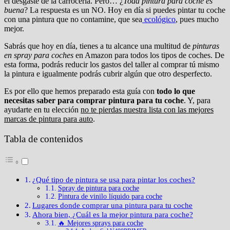
el desgaste de la carrocería. Pero… ¿
Toda pintura para coche es
buena
? La respuesta es un NO. Hoy en día si puedes pintar tu coche
con una pintura que no contamine, que sea
ecológico
, pues mucho
mejor.
Sabrás que hoy en día, tienes a tu alcance una multitud de
pinturas
en spray para coches
en Amazon para todos los tipos de coches. De
esta forma, podrás reducir los gastos del taller al comprar tú mismo
la pintura e igualmente podrás cubrir algún que otro desperfecto.
Es por ello que hemos preparado esta guía con
todo lo que
necesitas saber para comprar pintura para tu coche
. Y, para
ayudarte en tu elección
no te pierdas nuestra lista con las mejores
marcas de pintura para auto
.
Tabla de contenidos
¿Qué tipo de pintura se usa para pintar los coches?
Spray de pintura para coche
Pintura de vinilo líquido para coche
Lugares donde comprar una pintura para tu coche
Ahora bien, ¿Cuál es la mejor pintura para coche?
🔥 Mejores sprays para coche