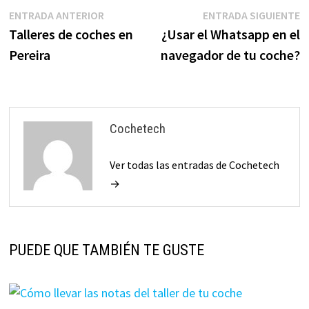
Navegación
Entrada
E
ENTRADA ANTERIOR
ENTRADA SIGUIENTE
anterior:
s
Talleres de coches en
¿Usar el Whatsapp en el
de
Pereira
navegador de tu coche?
entradas
Cochetech
Ver todas las entradas de Cochetech
→
PUEDE QUE TAMBIÉN TE GUSTE