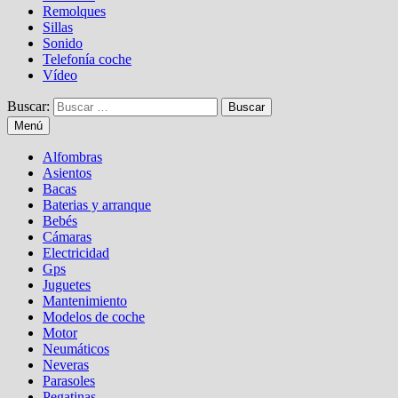
Remolques
Sillas
Sonido
Telefonía coche
Vídeo
Buscar:
Menú
Alfombras
Asientos
Bacas
Baterias y arranque
Bebés
Cámaras
Electricidad
Gps
Juguetes
Mantenimiento
Modelos de coche
Motor
Neumáticos
Neveras
Parasoles
Pegatinas