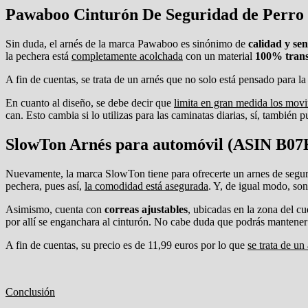
Pawaboo Cinturón De Seguridad de Perro 
Sin duda, el arnés de la marca Pawaboo es sinónimo de
calidad y sen
la pechera está
completamente acolchada
con un material
100% trans
A fin de cuentas, se trata de un arnés que no solo está pensado para l
En cuanto al diseño, se debe decir que
limita en gran medida los movi
can. Esto cambia si lo utilizas para las caminatas diarias, sí, también 
SlowTon Arnés para automóvil (ASIN B
Nuevamente, la marca SlowTon tiene para ofrecerte un arnes de segurid
pechera, pues así,
la comodidad está asegurada
. Y, de igual modo, so
Asimismo, cuenta con
correas ajustables
, ubicadas en la zona del c
por allí se enganchara al cinturón. No cabe duda que podrás mantener a 
A fin de cuentas, su precio es de 11,99 euros por lo que
se trata de u
Conclusión