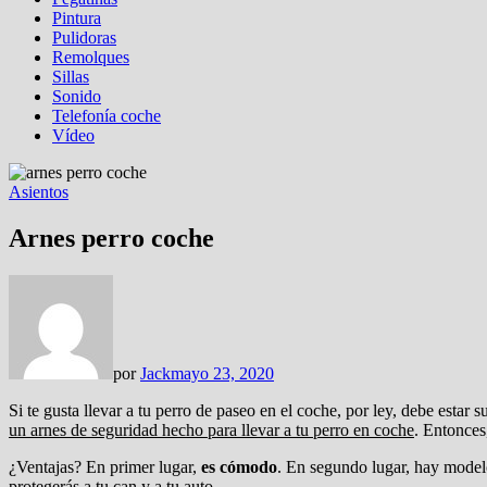
Pintura
Pulidoras
Remolques
Sillas
Sonido
Telefonía coche
Vídeo
Asientos
Arnes perro coche
por
Jack
mayo 23, 2020
Si te gusta llevar a tu perro de paseo en el coche, por ley, debe esta
un arnes de seguridad hecho para llevar a tu perro en coche
. Entonces
¿Ventajas? En primer lugar,
es cómodo
. En segundo lugar, hay modelo
protegerás a tu can y a tu auto.