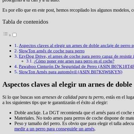
Es por ello que en este post, hemos recopilado los algunos modelos, co
Tabla de contenidos
Aspectos claves al elegir un arnes de doble anclaje de perro 
SlowTon arnés de coche para perro
EzyDog Drive, el arnes de coche para perro capaz de resis
¿Cómo poner este arnes para perro en el coche?
Pawaboo Cinturón De Seguridad de Perro (ASIN B07K18T4
SlowTon Arnés para automóvil (ASIN B07KSW6KYN)
Aspectos claves al elegir un arnes de doble
Si lo que buscas son
arneses de calidad para tu perro
, estás en el lu
a los siguientes tips que te garantizarán el éxito al elegir:
Doble anclaje. La DGT recomienda que el arnés para el coche
Materiales. No todo arnes para perros de coche dispone de materi
Peso y tamaño del perro. Es obvio que para elegir el talla adecu
medir a un perro para conseguirle un arnés
.