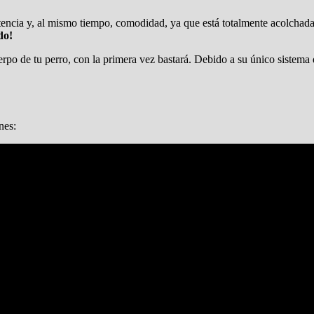
stencia y, al mismo tiempo, comodidad, ya que está totalmente acolchada
do!
rpo de tu perro, con la primera vez bastará. Debido a su único sistema 
nes: