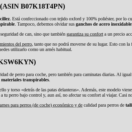
(
ASIN
B07K18T4PN)
cillez
. Está confeccionado con tejido oxford y 100% poliéster, por lo cu
pirable
. Tampoco, debemos olvidar sus
ganchos de acero inoxidable
a seguridad de can, sino que también
garantiza su confort
a un precio acc
mientos del perro
, tanto que no podrá moverse de su lugar. Esto con la f
puedes utilizarlo como un arnés habitual.
07KSW6KYN)
ad de perro para coche, pero también para caminatas diarias. Al igual 
n
materiales transpirables
.
uello y torso «detrás de las patas delanteras». Además, este modelo vien
tu perro bajo control y, aun así, no afectar su confort al viajar. Casi 
n arnes para perros (de coche) económico y de
calidad para perros de
tal