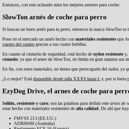
Entonces, con esto aclarado mira los mejores arneses para coche:
SlowTon arnés de coche para perro
Si buscas un buen arnés para tu perro, entonces la marca
SlowTon
es t
Pone en el mercado un arnés hecho con
materiales resistentes
que fo
cuerpo del canino
gracias a sus cuatro hebillas.
En cuanto al cinturón de seguridad, está hecho de
nylon resistente
y, 
cómodo
; ya que el arnes de SlowTon, no limita en gran manera sus m
En fin, con estos materiales, no tienes que preocuparte del sudor, ya 
¿Lo mejor? Está
disponible desde talla XXXS hasta L
y, por si fuera 
EzyDog Drive, el arnes de coche para pe
Sólido, resistente y caro
; son las palabras para definir este
arnes de 
estar hecho con materiales resistentes de
alta calidad
. De ahí que haya
FMVSS 213 (EE.UU.)
ADR69/00 (Australia)
Reglamento ECE 16 (Europa)