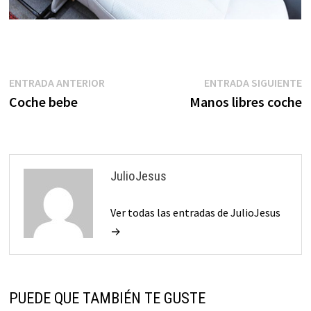
Navegación
Entrada
E
ENTRADA ANTERIOR
ENTRADA SIGUIENTE
anterior:
s
Coche bebe
Manos libres coche
de
entradas
JulioJesus
Ver todas las entradas de JulioJesus
→
PUEDE QUE TAMBIÉN TE GUSTE