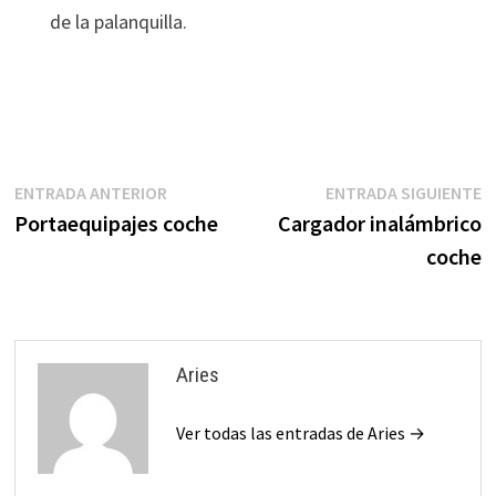
de la palanquilla.
Navegación
Entrada
E
ENTRADA ANTERIOR
ENTRADA SIGUIENTE
anterior:
s
Portaequipajes coche
Cargador inalámbrico
de
coche
entradas
Aries
Ver todas las entradas de Aries →